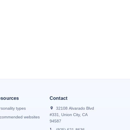
sources
Contact
rsonality types
32108 Alvarado Blvd
#331, Union City, CA
commended websites
94587
(925) 621-8636