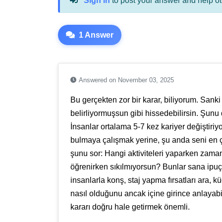
Sign in
to post your answer and help ot
1 Answer
Answered on November 03, 2025
Bu gerçekten zor bir karar, biliyorum. Sanki 
belirliyormuşsun gibi hissedebilirsin. Şunu
İnsanlar ortalama 5-7 kez kariyer değiştir
bulmaya çalışmak yerine, şu anda seni en
şunu sor: Hangi aktiviteleri yaparken zama
öğrenirken sıkılmıyorsun? Bunlar sana ipuçla
insanlarla konş, staj yapma fırsatları ara,
nasıl olduğunu ancak içine girince anlayabi
kararı doğru hale getirmek önemli.