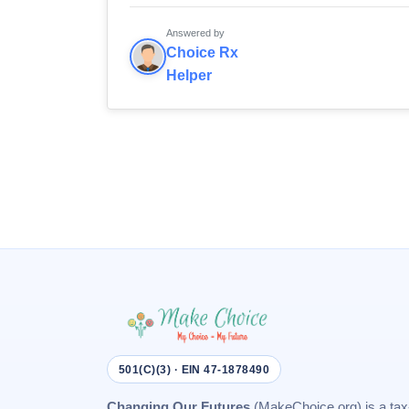
Answered by
Choice Rx
Helper
501(C)(3) · EIN 47-1878490
Changing Our Futures
(MakeChoice.org) is a tax