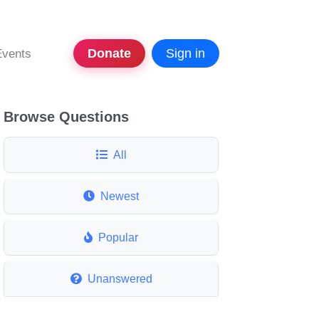
Donate
Sign in
Events
Browse Questions
All
Newest
Popular
Unanswered