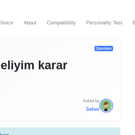
hoice
About
Compatibility
Personality Test
Question
eliyim karar
Asked by
Seher